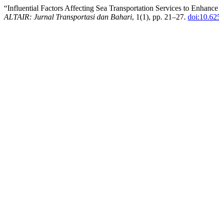
“Influential Factors Affecting Sea Transportation Services to Enh
ALTAIR: Jurnal Transportasi dan Bahari
, 1(1), pp. 21–27.
doi:10.6