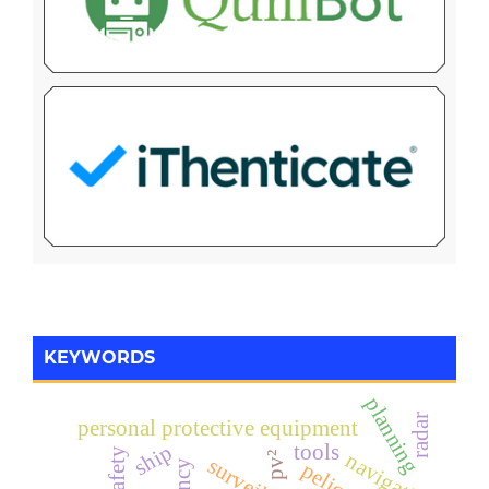
KEYWORDS
planning
radar
personal protective equipment
ship
tools
navigation
pv²